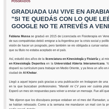
POSGRADOS
GRADUADA UAI VIVE EN ARABIA
"SI TE QUEDÁS CON LO QUE LE
GOOGLE NO TE ATREVÉS A VEN
Fabiana Mussa
se graduó en 2015 de Licenciada en Fisioterapia en Vene
de sus compatriotas debió emigrar a la Argentina por la crisis social y políti
visión de hacer un posgrado, pero también se vio obligada a cursar varias 
que su título no estaba aceptado en el país.
Así, estudió dos años de la
licenciatura en Kinesiología y Fisiatría
y, al mi
en Kinesiología Deportiva
en la
Universidad Abierta Interamericana
. Y
disparó su currículum para trabajar en Medio Oriente, y ya lleva un año en
ciudad de
Al Khobar
.
Llegó a aquel lejano país gracias a una publicación en Instagram de una
en la que buscaban profesionales. "
Mandé mi CV para ver cuánta plat
Esperó un mes sin respuestas para volver a enviar un mensaje. Fue allí que
"Me dijeron que los disculpara porque estaban en el mes del
Ramadan
, 
se habían retrasado. Como a la semana me mandaron un mail con la pro