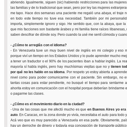
abriendo. Igualmente, siguen (sic) habiendo restricciones para las mujer
las familias y de lo tradicional que sean, pero por ley las mujeres extranjer
me tapo. Hace dos semanas una paciente me regaló una
abaya
, el traje
en todo este tiempo no tuve esa necesidad. También por mi personali
importa, simplemente ignoro y sigo. He sentido que, con la abaya, que 
que mis facciones son bastante árabes y mi familia tiene raíces libanesa
saben descifrar de dónde soy. Pero cuando la usé me sentí cómoda y cuand
- ¿Cómo te arreglás con el idioma?
- En Venezuela tuve un muy buen nivel de inglés en mi colegio y eso m
porque viví un tiempo en los Estados Unidos y lo pude aprender mucho mej
a tener un traductor o el 90% de los pacientes iban a hablar inglés. La re
mayoría sí habla inglés, pero hay muchísimas viejitas que no y
tienen to
por qué no les hablo en su idioma
. Por respeto yo estoy abierta a aprend
nivel como para poder comunicarme con el paciente. Sin embargo, no es
tantas cosas para estar pendiente, no busqué el tiempo para sentarme 
ahorita estoy en comunicación con el hospital porque deberían brindarme es
o pagarme las clases.
- ¿Cómo es el movimiento diario en la ciudad?
- Una de las cosas que me afectó mucho es que
en Buenos Aires yo era 
auto
. En Caracas, en la zona donde yo vivía, necesitaba el auto para todo y
Acá veo que es muy parecido a Venezuela en esa parte. Obviamente, país 
hay un derroche de dinero y todavía esa concepción de transporte públic