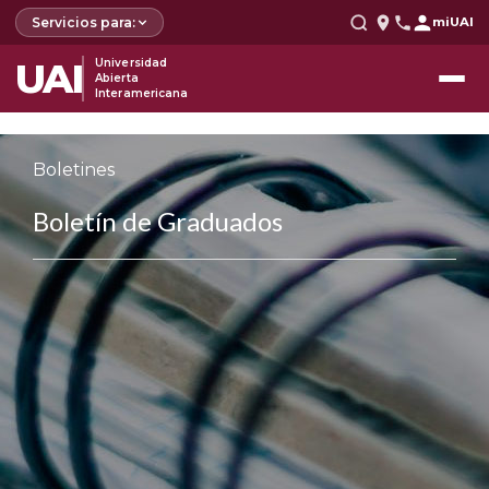
Servicios para:
miUAI
UAI
Universidad
Abierta
Interamericana
Boletines
Boletín de Graduados