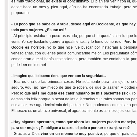
es muy tradicional, no existe el concubinato
. El plan era venir con él, 
desde hace un mes y pico aquí, aún no ha encontrado trabajo, pero sé 
preparado.
- Lo poco que se sabe de Arabia, desde aquí en Occidente, es que hay
todo para mujeres. ¿Es tan así?
- Al principio estaba un poco asustada, porque si te quedás con lo que l
venir. Yo soy bastante guerrera igualmente... y lo tomo como reto. Pero
lo
Google es horrible
. Yo lo que hice fue buscar por Instagram a persona
venezolanas, con quienes podía comunicarme mejor. Les preguntaba cómo
comentaron que sí había restricciones, pero también me contaban la parte
pude leer en Internet.
- Imagino que lo bueno tiene que ver con la seguridad...
- Esa es una de las primeras cosas. No solamente para la mujer, sino 
seguro. Aquí no hay miedo de que te roben, de que te asalten y podés ca
Pero
lo que más me gusta ese calor humano de mis pacientes (sic)
. Yo
demasiado feliz porque a pesar de las diferencias culturales somos tan par
ese amor, ese agradecimiento del paciente. Nos podemos comunicar a pesa
El abrazo es un abrazo universal, el agradecimiento es con los ojos, con la
- Hay algunas aperturas, como que ahora las mujeres pueden manejar,
para ser mujer. ¿Te obligan a taparte el pelo o por ser extranjera no?
- Gracias a Dios
vine en un momento muy positivo
, porque el país es