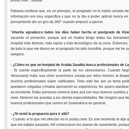
podía creer", detalla.
Fabiana confiesa que, en un principio, el posgrado no le había cerrado del
información era muy específica y que no la iba a poder aplicar nunca en 
pensamiento dio un giro de 360° cuando empezó a ejercer.
"
Ahorita agradezco todos los días haber hecho el postgrado de Kine
sacando el provecho, porque acá en Arabia tengo todas las herramien
hospital más famoso, más lujoso y más tecnológico de la zona. Entonces, 
de todo lo que me dieron en el posgrado ha sido increíble, porque me he po
asegura.
- ¿Cómo es que un hospital de Arabia Saudita busca profesionales de L
- Te cuento específicamente la parte de los venezolanos. Cuando lle
Venezuela) hubo una crisis económica creada por ellos mismos al despedi
muchos profesionales súper calificados. Todo esto fue por un tema polí
quedaron colgadas y Arabia aprovechó su experiencia. No quiero alardear 
es excelente. Estas personas vinieron para acá con muy buenos sueldos y
nivel. Abrieron las puestas a las demás especialidades. Me imagino que t
buenos profesionales que somos en Sudamérica en general.
- ¿Te tentó la propuesta para ir allá?
- Cuando vi lo que me ofrecían no lo podía creer. En ese momento le dije a
que me estaba pasando. Allí comenzaron los planes de casamiento, porqu