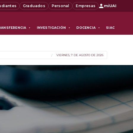
udiantes
Graduados
Personal
Empresas
miUAI
RANSFERENCIA
INVESTIGACIÓN
DOCENCIA
SIAC
▼
▼
▼
VIERNES, 7 DE AGOSTO DE 2026