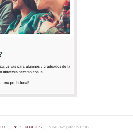
?
 exclusivas para alumnos y graduados de la
rd.universia.net/empleosuai
rrera profesional!
ADOS
Nº 115 - ABRIL 2023
ABRIL 2023 | AÑO XV Nº 115 - 4