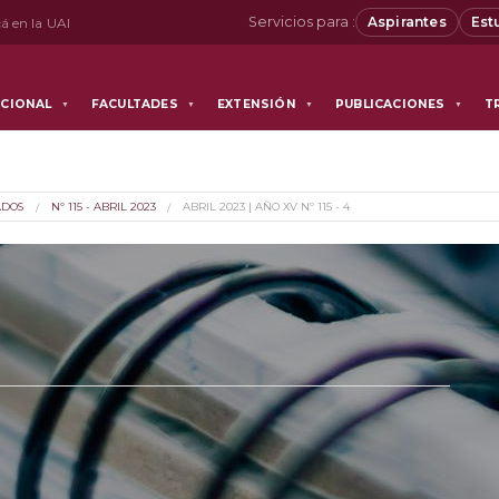
Servicios para :
Aspirantes
Est
á en la UAI
UCIONAL
FACULTADES
EXTENSIÓN
PUBLICACIONES
T
▼
▼
▼
▼
ADOS
Nº 115 - ABRIL 2023
ABRIL 2023 | AÑO XV Nº 115 - 4