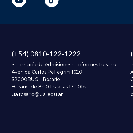
(+54) 0810-122-1222
Secretaría de Admisiones e Informes Rosario:
P
Avenida Carlos Pellegrini 1620
A
S2000BUG - Rosario
C
Horario: de 8:00 hs. a las 17:00hs.
H
uairosario@uai.edu.ar
p