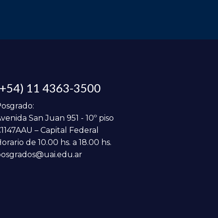
(+54) 11 4363-3500
osgrado:
venida San Juan 951 - 10º piso
1147AAU – Capital Federal
orario de 10.00 hs. a 18.00 hs.
osgrados@uai.edu.ar