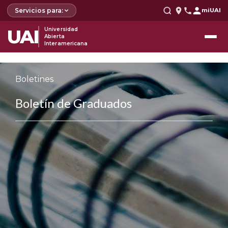
Servicios para:
miUAI
UAI
Universidad
Abierta
Interamericana
Boletines
Boletín de Graduados