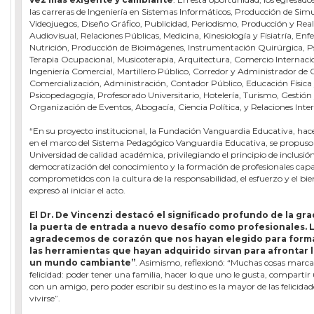
las carreras de Ingeniería en Sistemas Informáticos, Producción de Sim
Videojuegos, Diseño Gráfico, Publicidad, Periodismo, Producción y Rea
Audiovisual, Relaciones Públicas, Medicina, Kinesiología y Fisiatría, Enf
Nutrición, Producción de Bioimágenes, Instrumentación Quirúrgica, Ps
Terapia Ocupacional, Musicoterapia, Arquitectura, Comercio Internaci
Ingeniería Comercial, Martillero Público, Corredor y Administrador de 
Comercialización, Administración, Contador Público, Educación Física 
Psicopedagogía, Profesorado Universitario, Hotelería, Turismo, Gestión
Organización de Eventos, Abogacía, Ciencia Política, y Relaciones Inter
“En su proyecto institucional, la Fundación Vanguardia Educativa, hac
en el marco del Sistema Pedagógico Vanguardia Educativa, se propuso
Universidad de calidad académica, privilegiando el principio de inclusión 
democratización del conocimiento y la formación de profesionales capa
comprometidos con la cultura de la responsabilidad, el esfuerzo y el bi
expresó al iniciar el acto.
El Dr. De Vincenzi destacó el significado profundo de la gra
la puerta de entrada a nuevo desafío como profesionales. 
agradecemos de corazón que nos hayan elegido para forma
las herramientas que hayan adquirido sirvan para afrontar 
un mundo cambiante”
. Asimismo, reflexionó: “Muchas cosas marcan
felicidad: poder tener una familia, hacer lo que uno le gusta, compar
con un amigo, pero poder escribir su destino es la mayor de las felicida
vivirse”.