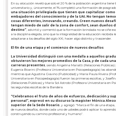
En su alocución reveló que solo el 20 % de la población argentina tiene t
universitario y, únicamente, el 1% completó una formación de posgrad
una situación privilegiada que tienen que capitalizar como
embajadores del conocimiento y de la UAI. No tengan temo
cosas diferentes, innovando, creando. Creen nuevos desafí
tengan miedo de salir de la zona de confort, sean dueños d
destino”
, advirtió y comentó que la formación brindada no se ciñe e
a la disciplina elegida, sino que la integralidad de la educación recibida l
adaptarse a los desafíos del siglo XXI, hacer algo distinto y trascender.
El fin de una etapa y el comienzo de nuevos desafíos
La Universidad distinguió con una medalla a aquellos grad
obtuvieron los mejores promedios de la Casa, y de cada una
carreras presentes
, siendo Angelina Mariatti (Relaciones Públicas)
Eugenia Boarini (Profesora Universitaria en Psicopedagogía) las aband
mientras que Agustina Giavino (Publicidad) y María Paula Rivera (Pro
Universitaria en Psicopedagogía) fueron las primeras escoltas, y Josefi
(Relaciones Públicas) y María Sol Astrobi (Profesora Universitaria en P
las segundas escoltas de la Bandera.
“Celebramos el fruto de años de esfuerzo, dedicación y su
personal”, expresó en su discurso la magister Mónica Aless
superior de la Sede Rosario
, y agregó: “Marca el fin de una etapa, 
de nuevos desafíos, donde cada uno de ustedes podrá aplicar lo aprendi
construyendo su camino profesional y humano”.