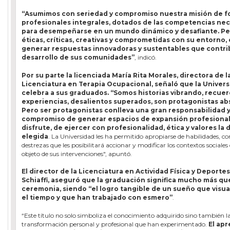
“Asumimos con seriedad y compromiso nuestra misión de f
profesionales integrales, dotados de las competencias nec
para desempeñarse en un mundo dinámico y desafiante. P
éticas, críticas, creativas y comprometidas con su entorno,
generar respuestas innovadoras y sustentables que contri
desarrollo de sus comunidades”
, indicó.
Por su parte la licenciada María Rita Morales, directora de l
Licenciatura en Terapia Ocupacional, señaló que la Univer
celebra a sus graduados.
“Somos historias vibrando, recuer
experiencias, desalientos superados, son protagonistas ab
Pero ser protagonistas conlleva una gran responsabilidad 
compromiso de generar espacios de expansión profesional
disfrute, de ejercer con profesionalidad, ética y valores la d
elegida
. La Universidad les ha permitido apropiarse de habilidades, c
destrezas que les posibilitará accionar y modificar los contextos sociales
objeto de sus intervenciones", apuntó.
El director de la Licenciatura en Actividad Física y Deporte
Schiaffi, aseguró que la graduación significa mucho más qu
ceremonia, siendo “el logro tangible de un sueño que visua
el tiempo y que han trabajado con esmero”
.
“Este título no solo simboliza el conocimiento adquirido sino también 
transformación personal y profesional que han experimentado.
El apr