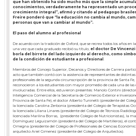
que han obtenido ha sido mucho más que la simple acumul
conocimientos, verdaderamente ha representado un proc
crecimiento integral”, afirmó y citando al pedagogo brasile
Freire ponderó que “la educación no cambia al mundo, camb
personas que van a cambiar al mundo”.
El paso del alumno al profesional
De acuerdo con la tradición de Oxford, que se recrea todos los años en l
una vez que cada graduado recibió su título,
el doctor De Vincenzi
borla del birrete del lado izquierdo al derecho, como símbo
de la condición de estudiante a profesional
.
Miembros del Concejo Superior, Decanos y Directores de Carrera partic
acto que también contó con la asistencia de representantes de distintas
profesionales de la segunda circunscripción de la provincia de Santa Fe,
reconocieron a los estudiantes con mayor promedio de cada una de las 
involucradas. Entre ellos, estuvieron presentes: Manolo Contini (directo
Inteligencia Comercial de la Secretaría de Comercio Exterior e Inversione
Provincia de Santa Fe), el doctor Alberto Tuninetti (presidente del Coleg
la licenciada Carolina Zerbonia (presidenta del Colegio de Terapistas Oc
la licenciada Liliana Linares (presidente del Colegio de Técnicos Radiólogo
licenciada Marilina Borras, (presidente Colegio de Nutricionistas), la mar
Domínguez Leguizamón (presidenta del Colegio de Martilleros), el cont
Omegna (presidente del Colegio de Profesionales de Ciencias Económica
arquitecto Ariel Gimenez (presidente del Colegio de Arquitectos).