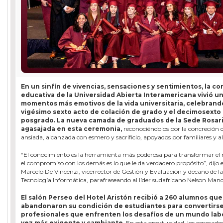
En un sinfín de vivencias, sensaciones y sentimientos, la c
educativa de la Universidad Abierta Interamericana vivió un
momentos más emotivos de la vida universitaria, celebrand
vigésimo sexto acto de colación de grado y el decimosexto
posgrado. La nueva camada de graduados de la Sede Rosar
agasajada en esta ceremonia,
reconociéndolos por la concreción
ansiada, alcanzada con esmero y sacrificio, apoyados por familiares y a
“El conocimiento es la herramienta más poderosa para transformar el
el compromiso con los demás es lo que le da verdadero propósito”, dijo e
Marcelo De Vincenzi, vicerrector de Gestión y Evaluación y decano de l
Tecnología Informática, parafraseando al líder sudafricano Nelson Mand
El salón Perseo del Hotel Aristón recibió a 260 alumnos que
abandonaron su condición de estudiantes para convertirse
profesionales que enfrenten los desafíos de un mundo lab
vez más exigente y cambiante
. En esta oportunidad, los egresado