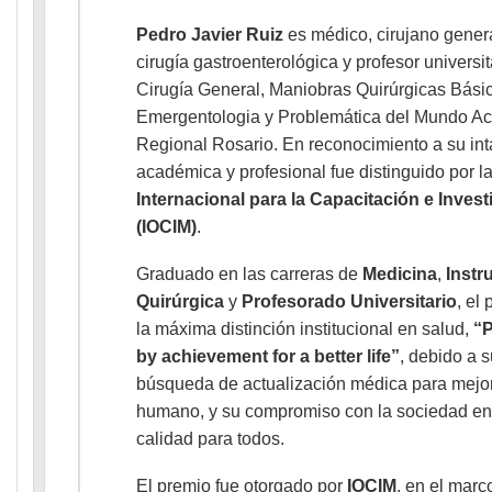
Pedro Javier Ruiz
es médico, cirujano genera
cirugía gastroenterológica y profesor universit
Cirugía General, Maniobras Quirúrgicas Bási
Emergentologia y Problemática del Mundo Ac
Regional Rosario. En reconocimiento a su int
académica y profesional fue distinguido por l
Internacional para la Capacitación e Inves
(IOCIM)
.
Graduado en las carreras de
Medicina
,
Instr
Quirúrgica
y
Profesorado Universitario
, el
la máxima distinción institucional en salud,
“P
by achievement for a better life”
, debido a 
búsqueda de actualización médica para mejora
humano, y su compromiso con la sociedad en 
calidad para todos.
El premio fue otorgado por
IOCIM
, en el marc