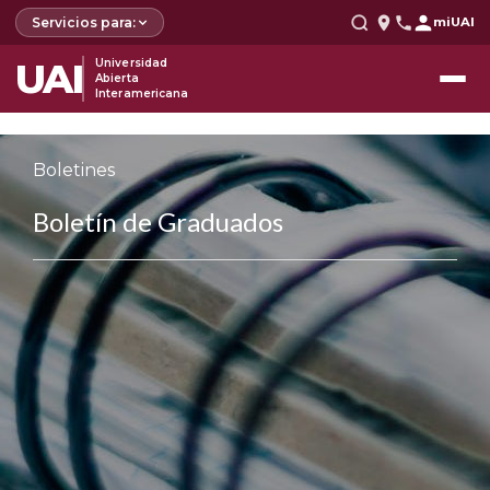
Servicios para:
miUAI
UAI
Universidad
Abierta
Interamericana
Boletines
Boletín de Graduados