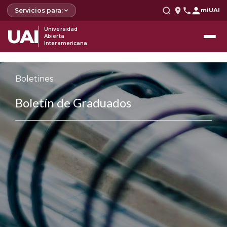
Servicios para:
miUAI
UAI
Universidad
Abierta
Interamericana
Boletines
Boletín de Graduados