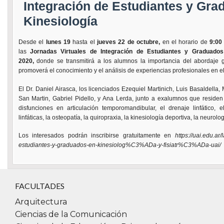
Integración de Estudiantes y Gra
Kinesiología
Desde el
lunes 19
hasta el
jueves 22 de octubre,
en el horario de
9:00
las
Jornadas Virtuales de Integración de Estudiantes y Graduados 
2020,
donde se transmitirá a los alumnos la importancia del abordaje g
promoverá el conocimiento y el análisis de experiencias profesionales en el 
El Dr. Daniel Airasca, los licenciados Ezequiel Martinich, Luis Basaldella
San Martin, Gabriel Pidello, y Ana Lerda, junto a exalumnos que residen 
disfunciones en articulación temporomandibular, el drenaje linfático, e
linfáticas, la osteopatía, la quiropraxia, la kinesiología deportiva, la neurolo
Los interesados podrán inscribirse gratuitamente en
https://uai.edu.ar
estudiantes-y-graduados-en-kinesiolog%C3%ADa-y-fisiatr%C3%ADa-uai/
FACULTADES
Arquitectura
Ciencias de la Comunicación