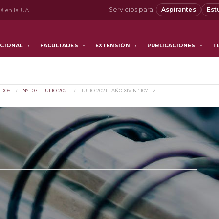
Servicios para :
Aspirantes
Est
á en la UAI
UCIONAL
FACULTADES
EXTENSIÓN
PUBLICACIONES
T
▼
▼
▼
▼
ADOS
N° 107 - JULIO 2021
JULIO 2021 | AÑO XIV Nº 107 - 2