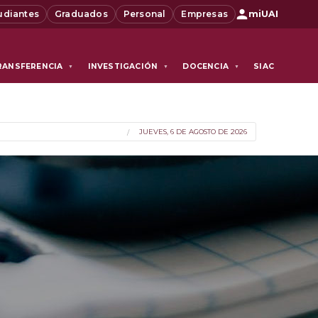
udiantes
Graduados
Personal
Empresas
miUAI
RANSFERENCIA
INVESTIGACIÓN
DOCENCIA
SIAC
▼
▼
▼
JUEVES, 6 DE AGOSTO DE 2026