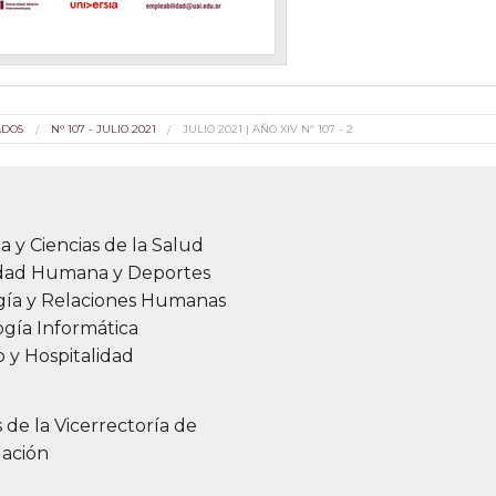
ADOS
N° 107 - JULIO 2021
JULIO 2021 | AÑO XIV Nº 107 - 2
a y Ciencias de la Salud
idad Humana y Deportes
gía y Relaciones Humanas
gía Informática
 y Hospitalidad
s de la Vicerrectoría de
gación