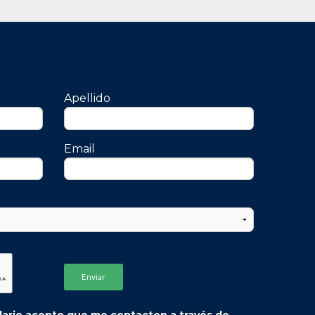
Apellido
Email
ulario acepto que me contacten a través de