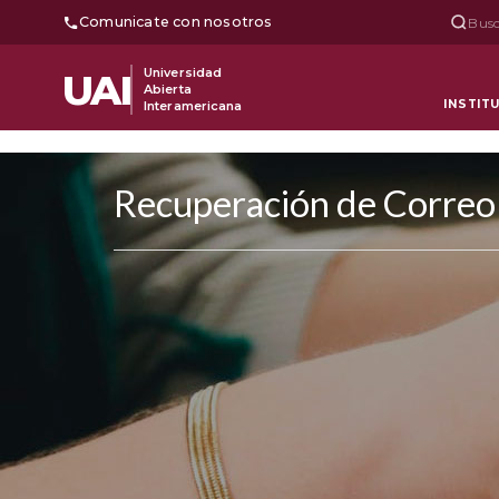
Comunicate con nosotros
Busc
Universidad
UAI
Abierta
INSTIT
Interamericana
Recuperación de Correo 