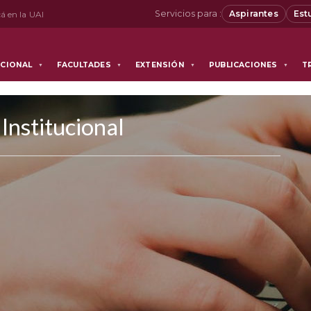
Servicios para :
Aspirantes
Est
á en la UAI
UCIONAL
FACULTADES
EXTENSIÓN
PUBLICACIONES
T
▼
▼
▼
▼
Institucional