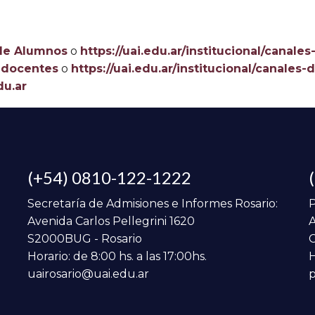
 de Alumnos
o
https://uai.edu.ar/institucional/canal
e docentes
o
https://uai.edu.ar/institucional/canales
u.ar
(+54) 0810-122-1222
Secretaría de Admisiones e Informes Rosario:
P
Avenida Carlos Pellegrini 1620
A
S2000BUG - Rosario
C
Horario: de 8:00 hs. a las 17:00hs.
H
uairosario@uai.edu.ar
p