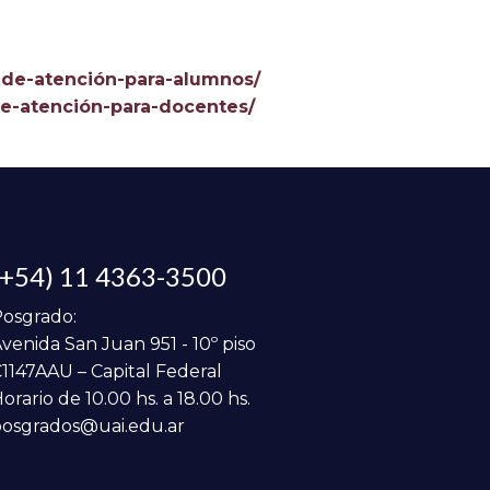
es-de-atención-para-alumnos/
-de-atención-para-docentes/
(+54) 11 4363-3500
osgrado:
venida San Juan 951 - 10º piso
1147AAU – Capital Federal
orario de 10.00 hs. a 18.00 hs.
osgrados@uai.edu.ar