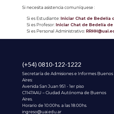
Si necesita asistencia comuníquese :
Si es Estudiante:
Iniciar Chat de Bedelía
Si es Profesor:
Iniciar Chat de Bedelía d
Si es Personal Administrativo:
RRHH@uai.ed
(+54) 0810-122-1222
Secretaría de Admisiones e Informes Buenos
Aires:
Avenida San Juan 951 - 1er piso
C1147AAU – Ciudad Autónoma de Buenos
Aires.
Horario de 10:00hs. a las 18:00hs.
ingreso@uai.edu.ar