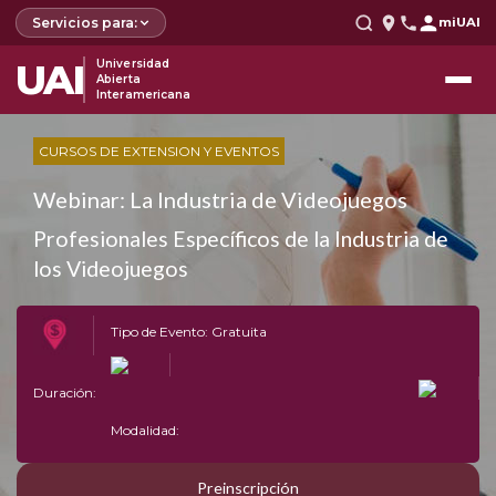
Servicios para:
miUAI
UAI
Universidad
Abierta
Interamericana
CURSOS DE EXTENSION Y EVENTOS
Webinar: La Industria de Videojuegos
Profesionales Específicos de la Industria de
los Videojuegos
Tipo de Evento: Gratuita
Duración:
Modalidad:
Preinscripción