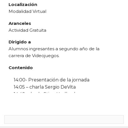
Localización
Modalidad Virtual
Aranceles
Actividad Gratuita
Dirigido a
Alumnos ingresantes a segundo año de la
carrera de Videojuegos.
Contenido
14:00- Presentación de la jornada
14:05 – charla Sergio
DeVita
14:40- charla
Stieg
Hedlunb
Objetivo
Crear pertenencia de los alumnos e
identidad de marca