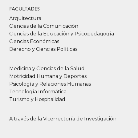
Promover y afianzar la inclusión de los
FACULTADES
alumnos en el segundo periodo de la
Arquitectura
carrera.
Ciencias de la Comunicación
Crear un espacio de consulta y debate
Ciencias de la Educación y Psicopedagogía
Breve descripción de las actividades a
Ciencias Económicas
realizar
Derecho y Ciencias Políticas
Los alumnos de segundo año sufren un efecto
de crisis al cursar las materias de segundo año, la
Medicina y Ciencias de la Salud
intención del taller es reforzar los temas
Motricidad Humana y Deportes
necesarios para afianzar la autoestima y la
Psicología y Relaciones Humanas
seguridad en programación. Se abordarán temas
Tecnología Informática
de programación a Objetos como también los
Turismo y Hospitalidad
temas centrales para usar una herramienta de
programación visual.
A través de la Vicerrectoría de Investigación
A cargo de
Coordinación de la actividad:
Pablo Vilaboa