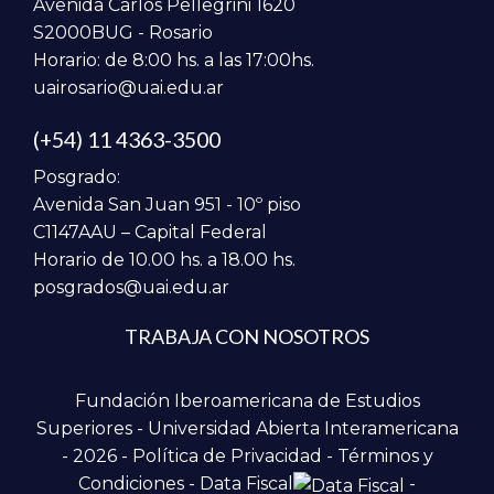
Avenida Carlos Pellegrini 1620
S2000BUG - Rosario
Horario: de 8:00 hs. a las 17:00hs.
uairosario@uai.edu.ar
(+54) 11 4363-3500
Posgrado:
Avenida San Juan 951 - 10º piso
C1147AAU – Capital Federal
Horario de 10.00 hs. a 18.00 hs.
posgrados@uai.edu.ar
TRABAJA CON NOSOTROS
Fundación Iberoamericana de Estudios
Superiores - Universidad Abierta Interamericana
- 2026 -
Política de Privacidad
-
Términos y
Condiciones
-
Data Fiscal
-