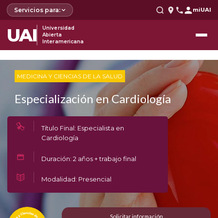
Servicios para:
miUAI
UAI
Universidad
Abierta
Interamericana
MEDICINA Y CIENCIAS DE LA SALUD
Especialización en Cardiología
Título Final: Especialista en
Cardiología
Duración: 2 años + trabajo final
Modalidad: Presencial
Solicitar información