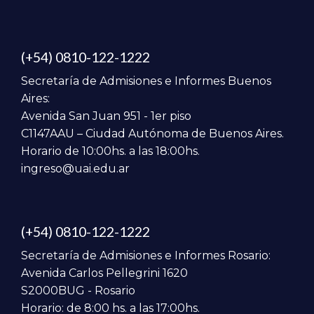
Especialista en Medicina Interna:
Esp. Lorena Djament
Lorena.djament@UAI.edu.ar
(+54) 0810-122-1222
Secretaría de Admisiones e Informes Buenos
Secretaria de Posgrado:
Aires:
Avenida San Juan 951 - 1er piso
Esp. Milagros Gaya
C1147AAU – Ciudad Autónoma de Buenos Aires.
Milagros.Gaya@UAI.edu.ar
Horario de 10:00hs. a las 18:00hs.
ingreso@uai.edu.ar
Secretaria Técnica de Posgrado:
Lic. Carolina Pequeño
Carolina.Pequeno@UAI.edu.ar
(+54) 0810-122-1222
Secretaría de Admisiones e Informes Rosario:
Avenida Carlos Pellegrini 1620
S2000BUG - Rosario
Horario: de 8:00 hs. a las 17:00hs.