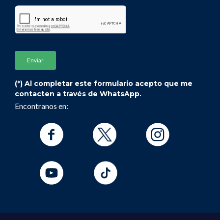
de Medicina y Ciencias de la Salud:
Dr. Rafael Porcile
-
Rafael.Porcile@uai.edu.ar
Dr. Adrián Cruciani
-
Adrianjorge.cruciani@UAI.edu.ar
(*) Al completar este formulario acepto que me
contacten a través de WhatsApp.
Encontranos en:
POSGRADOS
Especialización en Medicina Interna
Director de la Especialización en Medicina
Interna
Dr. Adrián Cruciani
Adrianjorge.cruciani@UAI.edu.ar
Secretaria Académica de la Carrera de