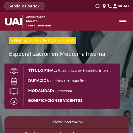
Servicios para:
miUAI
UAI
Universidad
Abierta
Interamericana
MEDICINA Y CIENCIAS DE LA SALUD
Especialización en Medicina Interna
TÍTULO FINAL:
Especialista en Medicina Interna
DURACIÓN:
4 años + trabajo final
MODALIDAD:
Presencial
BONIFICACIONES VIGENTES
Solicitar información