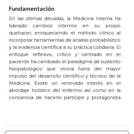
Fundamentación
En las últimas décadas, la Medicina Interna ha
liderado cambios internos en su propio
quehacer, enriqueciendo el método clínico al
incorporar herramientas de análisis probabilístico
y la evidencia científica a su práctica cotidiana. El
enfoque reflexivo, crítico y centrado en el
paciente ha cambiado el paradigma de sustento
fisiopatológico que otrora fuera del mayor
impulso del desarrollo científico y técnico de la
Medicina. Existe un renovado interés en el
abordaje holístico del enfermo así como en la
conciencia de hacerlo partícipe y protagonista
de su proceso de salud - enfermedad,
emponderandolo en la toma de decisiones y
aborda la enfermedad como un constructo
biopsicosocial con una impronta
eminentemente humanística.