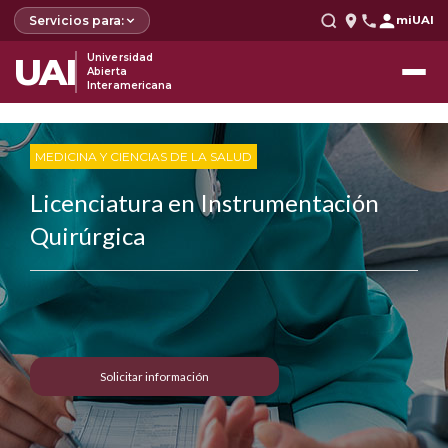
Servicios para:
miUAI
UAI
Universidad
Abierta
Interamericana
MEDICINA Y CIENCIAS DE LA SALUD
Licenciatura en Instrumentación
Quirúrgica
Solicitar información