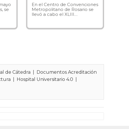
 mayo
En el Centro de Convenciones
s, se
Metropolitano de Rosario se
llevó a cabo el XLIII…
a
Universidad Abierta Interamericana
,
distintos campos de estudio acordes a la
inda una formación general de
nto y en las fisioterapéuticas, como así
r de la concepción de salud integral en la
al de Cátedra
|
Documentos Acreditación
ctura
|
Hospital Universitario 4.0
|
 un profesional capacitado para actuar a
respiratorias, neurológicas, traumatológicas,
, cosmiátricas, quirúrgicas, quemados y
decidir, respetando valores, asumiendo