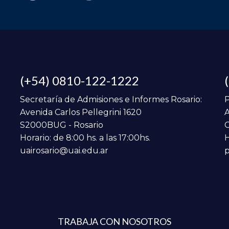
(+54) 0810-122-1222
Secretaría de Admisiones e Informes Rosario:
P
Avenida Carlos Pellegrini 1620
A
S2000BUG - Rosario
C
Horario: de 8:00 hs. a las 17:00hs.
H
uairosario@uai.edu.ar
p
TRABAJA CON NOSOTROS