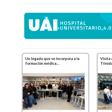
Misi
La
Kin
movimie
El
Lice
creand
En la 
excele
todas l
Un legado que se incorpora a la
Visita
deport
formación médica…
Trinid
Uno de
para p
– meto
La Ca
mismo 
y creat