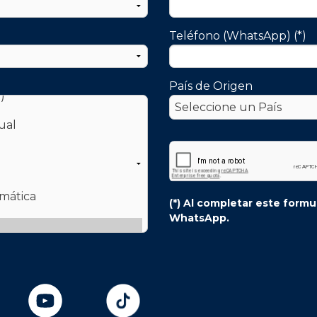
Teléfono (WhatsApp) (*)
País de Origen
1 y 2
Jornadas de Integraci
Intercátedra Técnicas
 de inscripción
Kinésicas I y II"
Exposición de los alumnos
3ro y 4to año
(*) Al completar este form
WhatsApp.
Ver todas las actividades