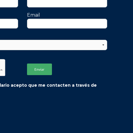
Email
ón
Director de la carrera de
Kinesiología y Fisiatría -
Pablo Lovazzano
 de
Video con mensaje a Alumnos
ulario acepto que me contacten a través de