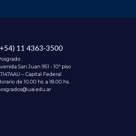
(+54) 11 4363-3500
osgrado:
venida San Juan 951 - 10º piso
1147AAU – Capital Federal
orario de 10.00 hs. a 18.00 hs.
osgrados@uai.edu.ar