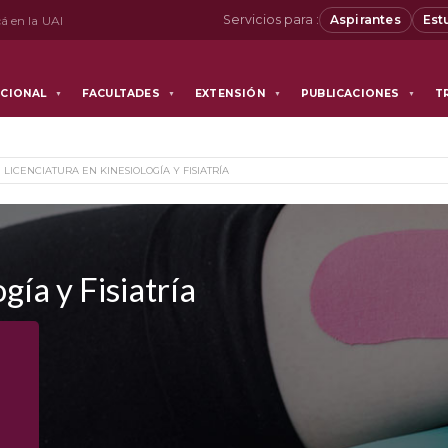
Servicios para :
Aspirantes
Est
á en la UAI
UCIONAL
FACULTADES
EXTENSIÓN
PUBLICACIONES
T
▼
▼
▼
▼
LICENCIATURA EN KINESIOLOGÍA Y FISIATRÍA
gía y Fisiatría