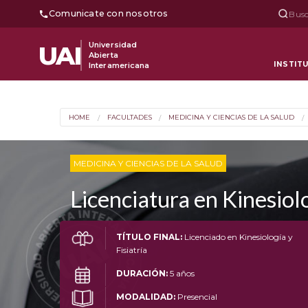
Comunicate con nosotros
Busc
Universidad
UAI
Abierta
INSTIT
Interamericana
HOME
FACULTADES
MEDICINA Y CIENCIAS DE LA SALUD
MEDICINA Y CIENCIAS DE LA SALUD
Licenciatura en Kinesiolo
TÍTULO FINAL:
Licenciado en Kinesiología y
Fisiatría
DURACIÓN:
5 años
MODALIDAD:
Presencial