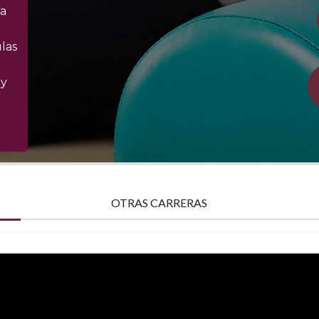
la
ulas
 y
OTRAS CARRERAS