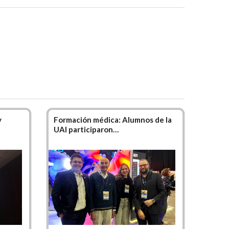
nfermedad o secuela de ella, aplicando el
ón) para sanar o atenuar su dolencia.
, escuchar y comunicarse con su paciente,
dos a nivel nacional e internacional como
s. Si bien la Licenciatura es abarcativa de
y tendencia a la orientación traumatológica
y
Formación médica: Alumnos de la
UAI participaron…
ante, es la creación de nuevo conocimiento
e realiza un proceso de formación científico
un ensayo de investigación.
ivo en su graduado, posibilitándole que él
tífico, ético y solidario, de manera crítica
 actual. . .