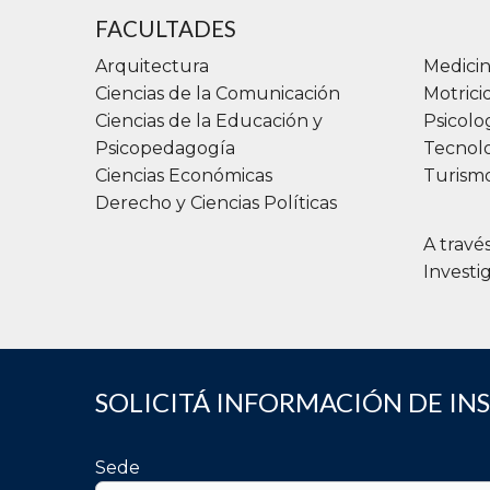
respon
FACULTADES
la ejec
Arquitectura
Medicin
Ciencias de la Comunicación
Motric
Ciencias de la Educación y
Psicolo
Inse
Psicopedagogía
Tecnolo
Están 
Ciencias Económicas
Turismo
salud; 
Derecho y Ciencias Políticas
área f
A travé
profesi
Investi
Una ca
Acti
SOLICITÁ INFORMACIÓN DE IN
Sede