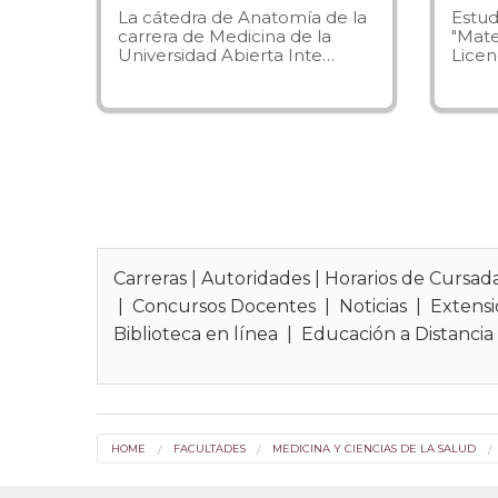
La cátedra de Anatomía de la
Estud
carrera de Medicina de la
"Mate
Obje
Universidad Abierta Inte…
Licen
La
Lic
ofrece
realid
El ent
fundam
tambié
perspec
Carreras
|
Autoridades
|
Horarios de Cursad
|
Concursos Docentes
|
Noticias
|
Extensi
Biblioteca en línea
|
Educación a Distancia
Perfi
El
Lic
través 
HOME
FACULTADES
MEDICINA Y CIENCIAS DE LA SALUD
reumat
rehabi