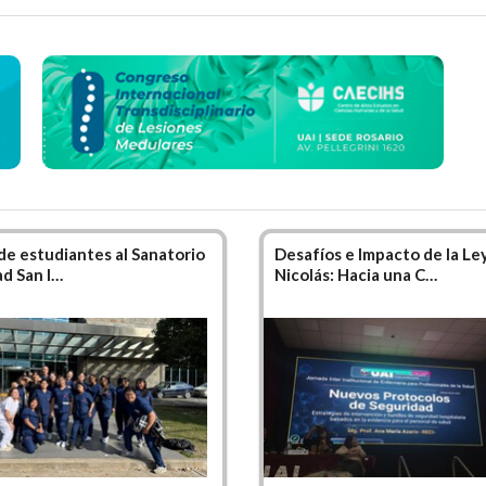
ón
esiología y Fisiatría
aborda a la persona que sufre una e
nto y los medios físicos (calor, frío, luz, electricidad, presi
nciado en Kinesiología y Fisiatría
debe contener, educar
o una relación de confianza, pero también de liderazgo.
UAI, los integrantes del Claustro Docente son reconoci
ntes profesionales, pero sobre todo, como grandes persona
as disciplinas que encierra la
Kinesiología
y la
Fisiatría
, ha
 de estudiantes al Sanatorio
Desafíos e Impacto de la Le
iva.
ad San I…
Nicolás: Hacia una C…
 los aspectos más importantes en la formación del estudi
oner a disposición de la comunidad, por lo que en la UAI, s
dológica que culmina con un trabajo final que consiste en 
rrera de
Kinesiología y Fisiatría
imprime su sello distint
sea quien se apropia del conocimiento, dentro del marco cien
iva y con capacidad de dar respuesta a la problemática social