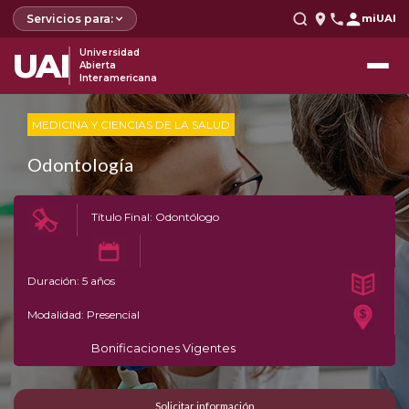
Servicios para:
miUAI
UAI
Universidad
Abierta
Interamericana
MEDICINA Y CIENCIAS DE LA SALUD
Odontología
Título Final: Odontólogo
Duración: 5 años
Modalidad: Presencial
Bonificaciones Vigentes
Solicitar información