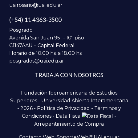
uairosario@uai.edu.ar
(+54) 11 4363-3500
Posgrado:
Avenida San Juan 951 - 10º piso
C1147AAU – Capital Federal
Horario de 10.00 hs. a 18.00 hs.
posgrados@uai.edu.ar
TRABAJA CON NOSOTROS
Fundación Iberoamericana de Estudios
Superiores - Universidad Abierta Interamericana
- 2026 -
Política de Privacidad
-
Términos y
Condiciones
-
Data Fiscal
-
Arrepentimiento de Compra
Contacto Web: SoporteWeb@UAI.edu.ar