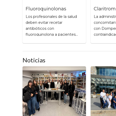
Fluoroquinolonas
Claritrom
Los profesionales de la salud
La administr
deben evitar recetar
concomitant
antibióticos con
con Domper
fluoroquinolona a pacientes
contraindica
que tengan un aneurisma
aórtico o que están en riesgo
de sufrir un aneurisma aórtico
Noticias