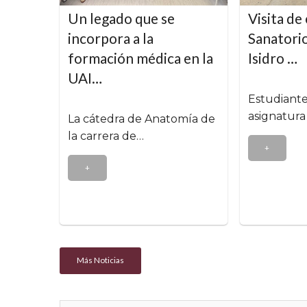
Un legado que se
Visita de
incorpora a la
Sanatorio
formación médica en la
Isidro …
UAI…
Estudiante
asignatura
La cátedra de Anatomía de
la carrera de…
+
+
Más Noticias