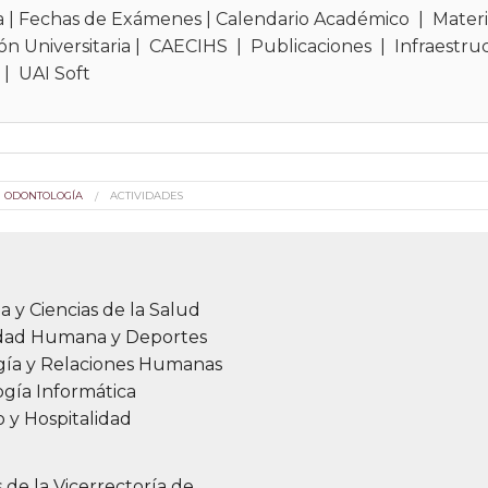
a
|
Fechas de Exámenes
|
Calendario Académico
|
Materi
ón Universitaria
|
CAECIHS
|
Publicaciones
|
Infraestru
|
UAI Soft
ODONTOLOGÍA
ACTIVIDADES
a y Ciencias de la Salud
idad Humana y Deportes
gía y Relaciones Humanas
gía Informática
 y Hospitalidad
s de la Vicerrectoría de