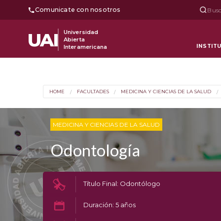
Comunicate con nosotros
Busc
Universidad
UAI
Abierta
INSTIT
Interamericana
HOME
FACULTADES
MEDICINA Y CIENCIAS DE LA SALUD
MEDICINA Y CIENCIAS DE LA SALUD
Odontología
Título Final: Odontólogo
Duración: 5 años