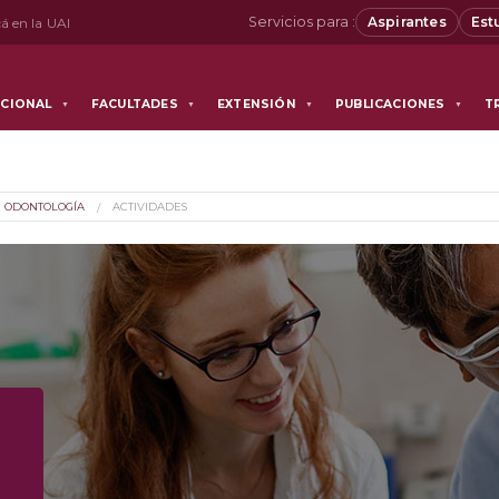
Servicios para :
Aspirantes
Est
á en la UAI
UCIONAL
FACULTADES
EXTENSIÓN
PUBLICACIONES
T
▼
▼
▼
▼
ODONTOLOGÍA
ACTIVIDADES