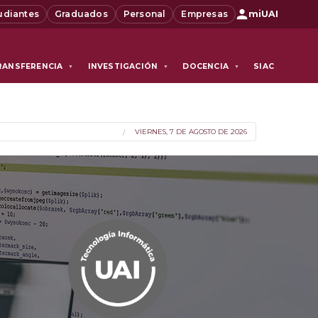
udiantes
Graduados
Personal
Empresas
miUAI
RANSFERENCIA
INVESTIGACIÓN
DOCENCIA
SIAC
▼
▼
▼
VIERNES, 7 DE AGOSTO DE 2026