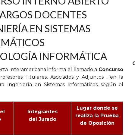
RSO INTERNO ABIERTO
CARGOS DOCENTES
IERÍA EN SISTEMAS
RMÁTICOS
NOLOGÍA INFORMÁTICA
ierta Interamericana informa el llamado a
Concurso
ofesores Titulares, Asociados y Adjuntos , en la
era Ingeniería en Sistemas Informáticos según el
Lugar donde se
el
Integrantes
realiza la Prueba
o
del Jurado
de Oposición