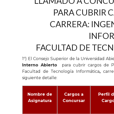
LLAMADO A CONCU
PARA CUBRIR 
CARRERA: INGEN
INFO
FACULTAD DE TEC
1º) El Consejo Superior de la Universidad Ab
Interno Abierto
para cubrir cargos de Pr
Facultad de Tecnología Informática
,
carr
siguiente detalle:
Nombre de
Cargos a
Perfil d
Asignatura
Concursar
Carg