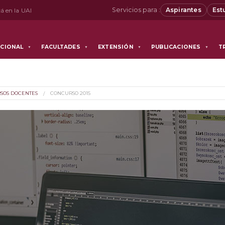
Servicios para :
Aspirantes
Est
á en la UAI
UCIONAL
FACULTADES
EXTENSIÓN
PUBLICACIONES
T
▼
▼
▼
▼
SOS DOCENTES
CONCURSO 2015