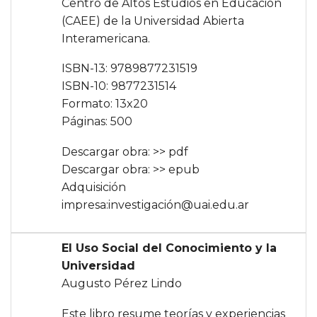
Centro de Altos Estudios en Educación
(CAEE) de la Universidad Abierta
Interamericana.
ISBN-13: 9789877231519
ISBN-10: 9877231514
Formato: 13x20
Páginas: 500
Descargar obra:
>> pdf
Descargar obra:
>> epub
Adquisición
impresa:
investigación@uai.edu.ar
El Uso Social del Conocimiento y la
Universidad
Augusto Pérez Lindo
Este libro resume teorías y experiencias