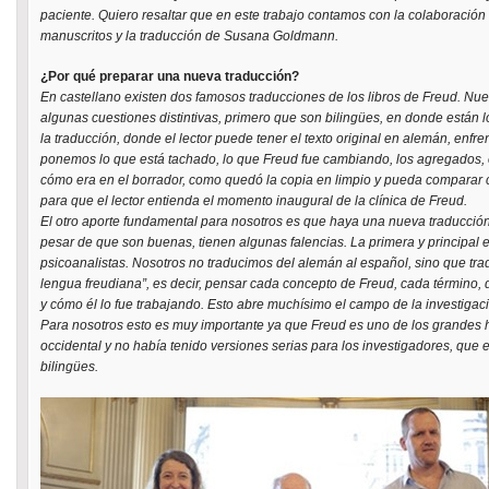
paciente. Quiero resaltar que en este trabajo contamos con la colaboración 
manuscritos y la traducción de Susana Goldmann.
¿Por qué preparar una nueva traducción?
En castellano existen dos famosos traducciones de los libros de Freud. Nues
algunas cuestiones distintivas, primero que son bilingües, en donde están l
la traducción, donde el lector puede tener el texto original en alemán, enfre
ponemos lo que está tachado, lo que Freud fue cambiando, los agregados, et
cómo era en el borrador, como quedó la copia en limpio y pueda comparar co
para que el lector entienda el momento inaugural de la clínica de Freud.
El otro aporte fundamental para nosotros es que haya una nueva traducción,
pesar de que son buenas, tienen algunas falencias. La primera y principal
psicoanalistas. Nosotros no traducimos del alemán al español, sino que tr
lengua freudiana”, es decir, pensar cada concepto de Freud, cada término, d
y cómo él lo fue trabajando. Esto abre muchísimo el campo de la investigac
Para nosotros esto es muy importante ya que Freud es uno de los grandes
occidental y no había tenido versiones serias para los investigadores, qu
bilingües.