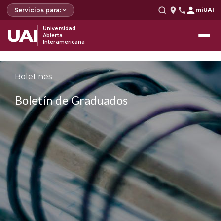
Servicios para:
miUAI
UAI
Universidad
Abierta
Interamericana
Boletines
Boletín de Graduados