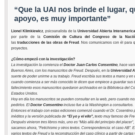
“Que la UAI nos brinde el lugar, 
apoyo, es muy importante”
Lionel Klimkiewicz
, psicoanalista de la
Universidad Abierta Interameric
por parte de la
Comisión de Cultura del Congreso de la Naci
las
traducciones de las obras de Freud
. Nos comunicamos con él para 
proyectos.
¿
Cómo empezó con la investigación?
La investigación la comienza el
Doctor Juan Carlos Consentino
, hace var
Buenos Aires, con los manuscritos de Freud. Después, en la
Universidad A
suerte de poder unirme a su trabajo. Freud escribía sus textos a mano y en
cuando comienza a ser más conocido le dicen que empiece a guardar sus t
fallecimiento esos manuscritos quedaron archivados en la Biblioteca del 
Estados Unidos.
Hoy en día los manuscritos se pueden consultar en la web, pero cuando 
pedirlos. El
Doctor Consentino
incluso fue a la Washington a consultarlos.
Entonces el trabajo con estas ediciones comenzó cuando el Dr. Cosentino p
inéditos y la versión publicada de
“El yo y el ello”,
texto muy famoso de Fre
Después vinieron tres libros más, uno es “Más allá del principio del placer”
sacamos ahora, “Fetichismo y otros textos. Correspondencia: el caso AB”. En
varios textos de Freud y la reconstrucción del caso clínico a partir de carta