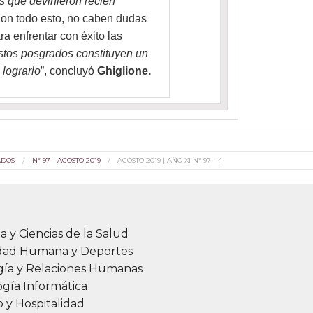
os que devinieron recién
 Con todo esto, no caben dudas
a enfrentar con éxito las
stos posgrados constituyen un
 lograrlo
”, concluyó
Ghiglione.
ADOS
Nº 97 - AGOSTO 2019
AGOSTO 2019 | AÑO XI Nº 97 - 4
a y Ciencias de la Salud
idad Humana y Deportes
gía y Relaciones Humanas
gía Informática
 y Hospitalidad