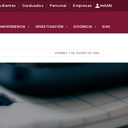
udiantes
Graduados
Personal
Empresas
miUAI
RANSFERENCIA
INVESTIGACIÓN
DOCENCIA
SIAC
▼
▼
▼
VIERNES, 7 DE AGOSTO DE 2026