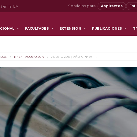
Servicios para :
Aspirantes
Est
á en la UAI
UCIONAL
FACULTADES
EXTENSIÓN
PUBLICACIONES
T
▼
▼
▼
▼
ADOS
Nº 97 - AGOSTO 2019
AGOSTO 2019 | AÑO XI Nº 97 - 4