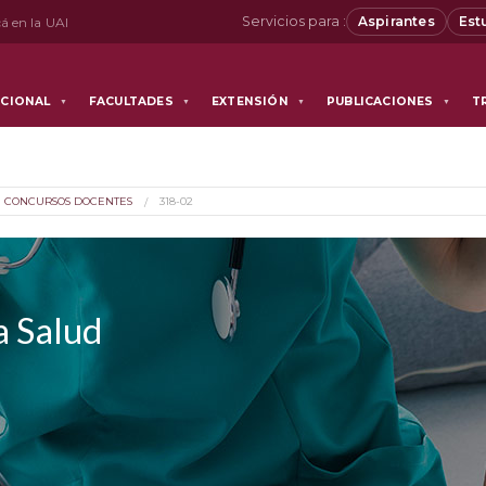
Servicios para :
Aspirantes
Est
á en la UAI
UCIONAL
FACULTADES
EXTENSIÓN
PUBLICACIONES
T
▼
▼
▼
▼
CONCURSOS DOCENTES
318-02
a Salud