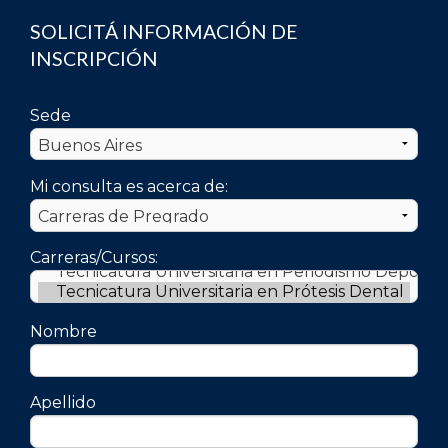
Secretaria Técnica
SOLICITÁ INFORMACIÓN DE
INSCRIPCIÓN
Téc. Elizabeth Piana
Elizabeth.Piana@uai.edu.ar
Sede
Mi consulta es acerca de:
Carreras/Cursos:
Nombre
Apellido