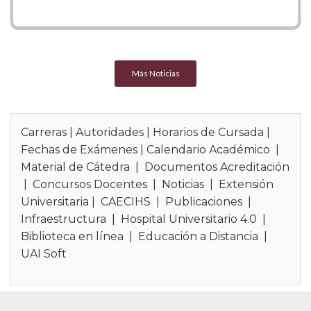
DECANATO
Decano:
Dr. Alejandro Botbol
Alejandro.Botbol@uai.edu.ar
Más Noticias
Secretaria Académica de la Facultad
de Medicina y Ciencias de la Salud:
Dra. Laila Sujodoles Gazzero
Carreras
|
Autoridades
|
Horarios de Cursada
|
Laila.SujodolesGazzero@UAI.edu.ar
Fechas de Exámenes
|
Calendario Académico
|
Material de Cátedra
|
Documentos Acreditación
|
Concursos Docentes
|
Noticias
|
Extensión
Secretarios Técnicos de la Facultad
Universitaria
|
CAECIHS
|
Publicaciones
|
de Medicina y Ciencias de la Salud:
Infraestructura
|
Hospital Universitario 4.0
|
Biblioteca en línea
|
Educación a Distancia
|
Dr. Rafael Porcile
-
UAI Soft
Rafael.Porcile@uai.edu.ar
Dr. Adrián Cruciani
-