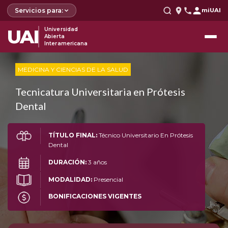
Servicios para:
miUAI
UAI
Universidad
Abierta
Interamericana
MEDICINA Y CIENCIAS DE LA SALUD
Tecnicatura Universitaria en Prótesis
Dental
TÍTULO FINAL:
Técnico Universitario En Prótesis
Dental
DURACIÓN:
3 años
MODALIDAD:
Presencial
BONIFICACIONES VIGENTES