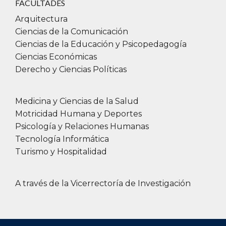
Adrianjorge.cruciani@UAI.edu.ar
FACULTADES
Arquitectura
Ciencias de la Comunicación
SEDE
SEDE BUENOS AIRES
REGIONAL
Ciencias de la Educación y Psicopedagogía
ROSARIO
Ciencias Económicas
Tecnicatura Universitaria en Prótesis Dental
Derecho y Ciencias Políticas
Director Carrera de Tecnicatura
Universitaria en Prótesis Dental
Medicina y Ciencias de la Salud
Motricidad Humana y Deportes
Dr. Bernardo Dávalos
Psicología y Relaciones Humanas
Bernardo.Davalos@uai.edu.ar
Tecnología Informática
Turismo y Hospitalidad
Secretaria Académica
A través de la Vicerrectoría de Investigación
Dra. Analía Benitez
Analia.Benitez@UAI.edu.ar