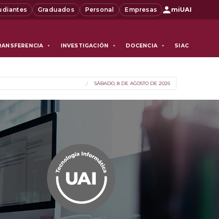
udiantes
Graduados
Personal
Empresas
miUAI
RANSFERENCIA
INVESTIGACIÓN
DOCENCIA
SIAC
▼
▼
▼
SÁBADO, 8 DE AGOSTO DE 2026