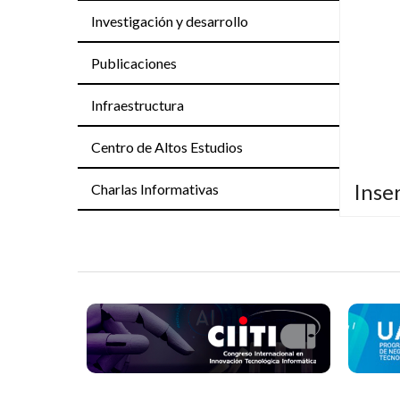
Investigación y desarrollo
Publicaciones
Infraestructura
Centro de Altos Estudios
Inse
Charlas Informativas
El
Ana
depen
electr
organi
sistem
audita
El
An
admini