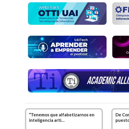
Está c
e inte
El alu
estudi
Inform
“Tenemos que alfabetizarnos en
De Cor
inteligencia arti…
puesto