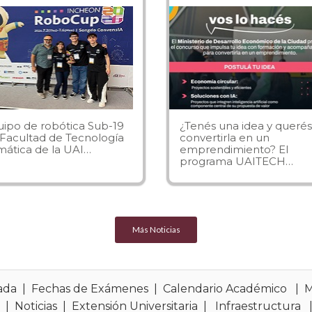
uipo de robótica Sub-19
¿Tenés una idea y querés
 Facultad de Tecnología
convertirla en un
mática de la UAI…
emprendimiento? El
programa UAITECH…
Más Noticias
ada
|
Fechas de Exámenes
|
Calendario Académico
|
M
s
|
Noticias
|
Extensión Universitaria
|
Infraestructura