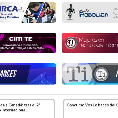
apacitado técnicamente para desarrollar tareas de planificac
gración de la información que compone un sistema, incluido
mno una vez recibido de Analista de Sistema, podrá seguir 
os en la
Universidad Abierta Interamericana
, cursan
áticos.
ea a Canadá: tras el 2º
Concurso Vos Lo hacés del
 internaciona…