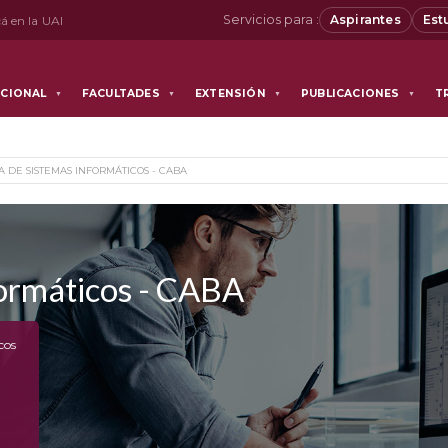
Servicios para :
Aspirantes
Est
á en la UAI
UCIONAL
FACULTADES
EXTENSIÓN
PUBLICACIONES
T
▼
▼
▼
▼
A DE SISTEMAS INFORMÁTICOS - CABA
formáticos - CABA
cos