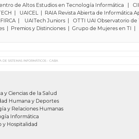
entro de Altos Estudios en Tecnología Informática
|
CI
TECH
|
UAICEL
|
RAIA Revista Abierta de Informática A
FIRCA
|
UAITech Juniors
|
OTTI UAI Observatorio de 
es
|
Premios y Distinciones
|
Grupo de Mujeres en TI
A DE SISTEMAS INFORMÁTICOS - CABA
a y Ciencias de la Salud
idad Humana y Deportes
gía y Relaciones Humanas
gía Informática
 y Hospitalidad