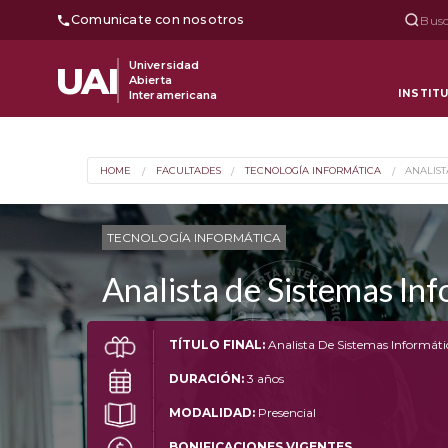
Comunicate con nosotros
Busc
Universidad
UAI
Abierta
INSTIT
Interamericana
HOME
FACULTADES
TECNOLOGÍA INFORMÁTICA
ANALIST
TECNOLOGÍA INFORMÁTICA
Analista de Sistemas In
TÍTULO FINAL:
Analista De Sistemas Informáti
DURACIÓN:
3 años
MODALIDAD:
Presencial
BONIFICACIONES VIGENTES