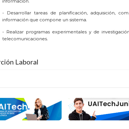
información.
- Desarrollar tareas de planificación, adquisición, comp
información que compone un sistema.
- Realizar programas experimentales y de investigación
telecomunicaciones.
rción Laboral
lista de Sistemas
estará habilitado para desempeñarse 
dencia en organismos públicos o empresas privadas, 
ónico de datos y desempeñarse como consultor en el ase
zaciones empresariales, realizando tareas de análisis, d
as de información, asesorando en materia de informática 
ndo sistemas informatizados o capacitando usuarios.
alista de Sistemas Informáticos
puede realizar activ
strativos e informáticos, con programación incluida.