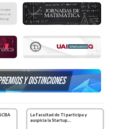
ión, adquisición, compilación, clasificación
 el hardware y las comunicaciones.
su capacitación profesional continuando los
do la carrera de Ingeniería de Sistemas
 GCBA
La Facultad de TI participa y
auspicia la Startup…