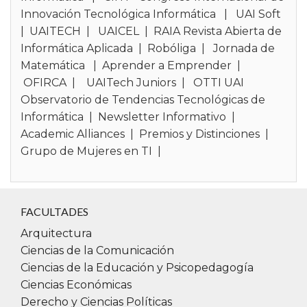
Innovación Tecnológica Informática
|
UAI Soft
Ing. Dario Cardacci
|
UAITECH
|
UAICEL
|
RAIA Revista Abierta de
Dario.Cardacci@uai.edu.ar
Informática Aplicada
|
Robóliga
|
Jornada de
Matemática
|
Aprender a Emprender
|
OFIRCA
|
UAITech Juniors
|
OTTI UAI
Observatorio de Tendencias Tecnológicas de
Informática
|
Newsletter Informativo
|
Academic Alliances
|
Premios y Distinciones
|
Grupo de Mujeres en TI
|
FACULTADES
Arquitectura
Ciencias de la Comunicación
Ciencias de la Educación y Psicopedagogía
Ciencias Económicas
Derecho y Ciencias Políticas