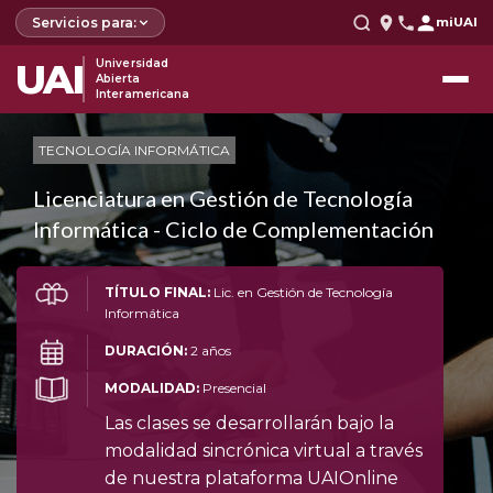
Servicios para:
miUAI
UAI
Universidad
Abierta
Interamericana
TECNOLOGÍA INFORMÁTICA
Licenciatura en Gestión de Tecnología
Informática - Ciclo de Complementación
TÍTULO FINAL:
Lic. en Gestión de Tecnología
Informática
DURACIÓN:
2 años
MODALIDAD:
Presencial
Las clases se desarrollarán bajo la
modalidad sincrónica virtual a través
de nuestra plataforma UAIOnline