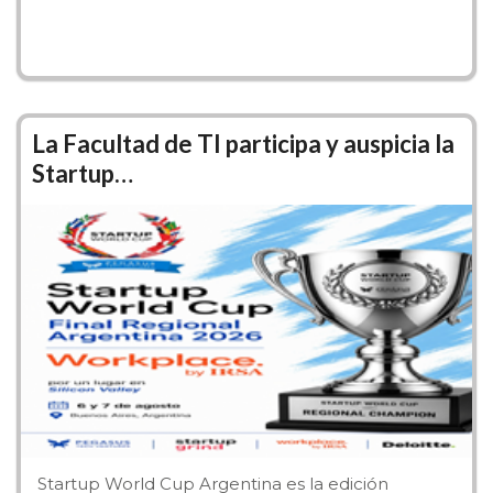
La Facultad de TI participa y auspicia la
Startup…
Autoridades
DE
Decano:
Dr. Marcelo De Vincenzi
Startup World Cup Argentina es la edición