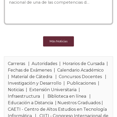
nacional de una de las competencias d…
medevincenzi@UAI.edu.ar
Vicedecano y Coordinador de carreras de P
Carlos.Neil@uai.edu.ar
Más Noticias
Secretario Académico de Facultad:
Ing. Dario
Dario.Cardacci@uai.edu.ar
Carreras
|
Autoridades
|
Horarios de Cursada
|
Secretaria Técnica de Facultad:
Mg. Susana D
Fechas de Exámenes
|
Calendario Académico
Susana.Darin@uai.edu.ar
|
Material de Cátedra
|
Concursos Docentes
|
Investigación y Desarrollo
|
Publicaciones
|
Secretaría Técnica de Facultad Sede Region
Noticias
|
Extensión Universitaria
|
Constanza.Margarit@UAI.edu.ar
Infraestructura
|
Biblioteca en línea
|
Educación a Distancia
|
Nuestros Graduados
|
Director Carrera de Licenciatura en Gestión de
CAETI - Centro de Altos Estudios en Tecnología
Tecnología Informática
Informática
|
CIITI - Congreso Internacional de