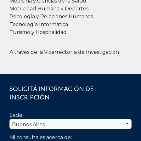
Medicina y Ciencias de la Salud
Motricidad Humana y Deportes
Psicología y Relaciones Humanas
Tecnología Informática
Turismo y Hospitalidad
A través de la Vicerrectoría de Investigación
SOLICITÁ INFORMACIÓN DE
INSCRIPCIÓN
Autoridades
DE
Sede
Decano:
Dr. Marcelo De Vincenzi
medevincenzi@UAI.edu.ar
Mi consulta es acerca de: