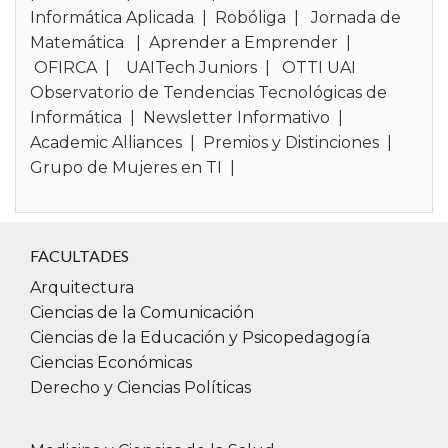
Informática Aplicada
|
Robóliga
|
Jornada de
y computacionales para la resolución de
Matemática
|
Aprender a Emprender
|
problemas complejos en distintos ámbitos
OFIRCA
|
UAITech Juniors
|
OTTI UAI
organizacionales y tecnológicos.
Observatorio de Tendencias Tecnológicas de
•
Desarrollar y/o participar en proyectos
Informática
|
Newsletter Informativo
|
de investigación vinculados con
ciencia
Academic Alliances
|
Premios y Distinciones
|
de datos, análisis estadístico,
Grupo de Mujeres en TI
|
inteligencia artificial y sistemas de
información.
• Crear, organizar y dirigir proyectos de
investigación o desarrollo en contextos
FACULTADES
científicos, tecnológicos o empresariales.
Arquitectura
• Integrar equipos multidisciplinarios de
Ciencias de la Comunicación
trabajo en áreas como análisis de datos,
Ciencias de la Educación y Psicopedagogía
optimización de procesos, desarrollo
Ciencias Económicas
tecnológico e innovación.
Derecho y Ciencias Políticas