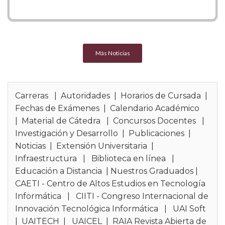
tanto en ámbitos académicos como en sectores
productivos, industriales o de servicios.
Se formarán profesionales altamente creativos y
analíticos, capaces de alcanzar elevados niveles
Más Noticias
de abstracción y pensamiento sistemático para
encontrar soluciones innovadoras y eficaces
frente a los desafíos de una sociedad
Carreras
|
Autoridades
|
Horarios de Cursada
|
caracterizada por la complejidad, la digitalización
Fechas de Exámenes
|
Calendario Académico
y la centralidad de los datos.
|
Material de Cátedra
|
Concursos Docentes
|
Inserción Laboral
Investigación y Desarrollo
|
Publicaciones
|
Noticias
|
Extensión Universitaria
|
El Licenciado en Matemática estará habilitado
Infraestructura
|
Biblioteca en línea
|
para:
Educación a Distancia
|
Nuestros Graduados
|
CAETI - Centro de Altos Estudios en Tecnología
Asesorar a gestores y organizaciones en la
Informática
|
CIITI - Congreso Internacional de
toma de decisiones basadas en el análisis de
Innovación Tecnológica Informática
|
UAI Soft
datos y la modelización matemática.
|
UAITECH
|
UAICEL
|
RAIA Revista Abierta de
• Diseñar y desarrollar modelos matemáticos