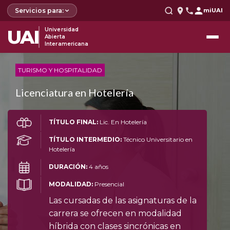
Servicios para:
miUAI
UAI
Universidad
Abierta
Interamericana
TURISMO Y HOSPITALIDAD
Licenciatura en Hotelería
TÍTULO FINAL:
Lic. En Hotelería
TÍTULO INTERMEDIO:
Técnico Universitario en
Hotelería
DURACIÓN:
4 años
MODALIDAD:
Presencial
Las cursadas de las asignaturas de la
carrera se ofrecen en modalidad
híbrida con clases sincrónicas en