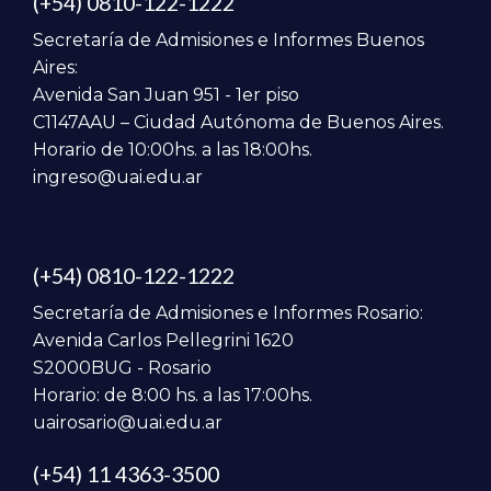
(+54) 0810-122-1222
Organización y administración de empresas
Secretaría de Admisiones e Informes Buenos
de servicios.
Aires:
Avenida San Juan 951 - 1er piso
Gestión comercial y marketing de servicios.
C1147AAU – Ciudad Autónoma de Buenos Aires.
Horario de 10:00hs. a las 18:00hs.
Gestión de la producción de alojamiento.
ingreso@uai.edu.ar
Gestión de la producción de los alimentos y
bebidas.
(+54) 0810-122-1222
Planificación, diseño y mantenimiento de la
infraestructura.
Secretaría de Admisiones e Informes Rosario:
Avenida Carlos Pellegrini 1620
Capacitación, entrenamiento e investigación.
S2000BUG - Rosario
Horario: de 8:00 hs. a las 17:00hs.
uairosario@uai.edu.ar
(+54) 11 4363-3500