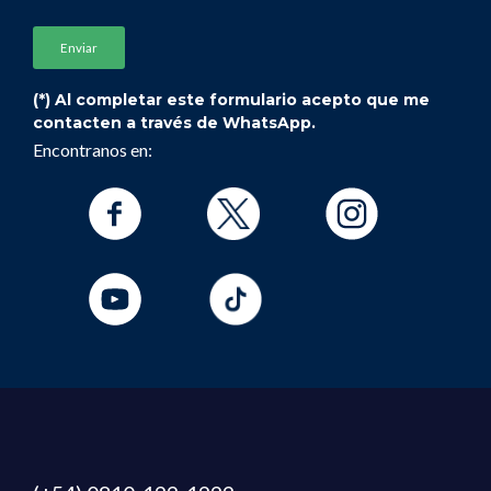
o en la diagramación de políticas y estrategias
que hacen al sector hotelero y su interacción
dentro del sistema turístico.
(*) Al completar este formulario acepto que me
contacten a través de WhatsApp.
Encontranos en:
Ejes de la Carrera
Ejes Socio-Profesionales
Los sistemas productivos en las
organizaciones hoteleras y gastronómicas.
El conductor de la empresa hotelera y
gastronómica, un líder facilitador.
La competencia integral de los servicios
hoteleros y gastronómicos.
Ejes epistémicos