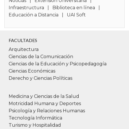
Noticias
|
Extensión Universitaria
|
finanzas e inversiones, políticas y estrategias de
Infraestructura
|
Biblioteca en línea
|
desarrollo económico y social, estudios de
Educación a Distancia
|
UAI Soft
mercado y movimientos turísticos,
particularidades de los atractivos turísticos y
necesidades de alojamiento acordes a cada
destino turístico. Con esta formación, el
FACULTADES
Licenciado en Hotelería
es un profesional que
Arquitectura
conoce la problemática del alojamiento
Ciencias de la Comunicación
enmarcada dentro del sistema turístico, tanto en
Ciencias de la Educación y Psicopedagogía
lo relativo al sector privado como al sector
Ciencias Económicas
público.
Derecho y Ciencias Políticas
Por lo tanto tiene competencias para
desarrollarse en establecimientos hoteleros de
Medicina y Ciencias de la Salud
distintas categorías y para actuar en otras
Motricidad Humana y Deportes
empresas o instituciones vinculadas al
Psicología y Relaciones Humanas
alojamiento y a la gastronomía.
Tecnología Informática
Turismo y Hospitalidad