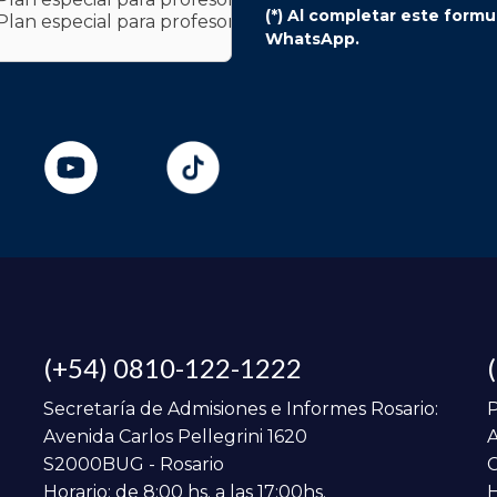
(*) Al completar este form
WhatsApp.
(+54) 0810-122-1222
Secretaría de Admisiones e Informes Rosario:
P
Avenida Carlos Pellegrini 1620
A
S2000BUG - Rosario
C
Horario: de 8:00 hs. a las 17:00hs.
H