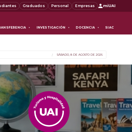
udiantes
Graduados
Personal
Empresas
miUAI
RANSFERENCIA
INVESTIGACIÓN
DOCENCIA
SIAC
▼
▼
▼
SÁBADO, 8 DE AGOSTO DE 2026