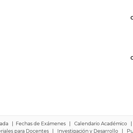
sada
|
Fechas de Exámenes
|
Calendario Académico
riales para Docentes
|
Investigación y Desarrollo
|
Pu