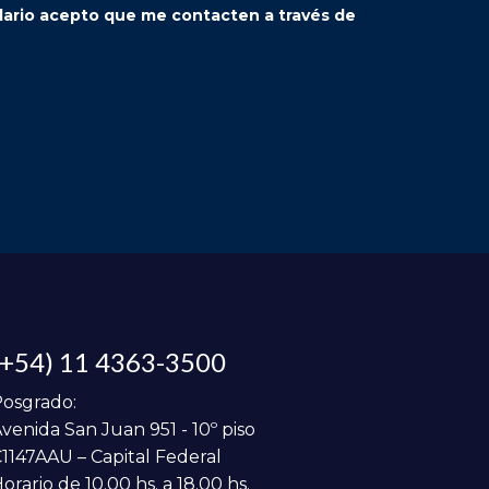
ulario acepto que me contacten a través de
(+54) 11 4363-3500
osgrado:
venida San Juan 951 - 10º piso
1147AAU – Capital Federal
orario de 10.00 hs. a 18.00 hs.