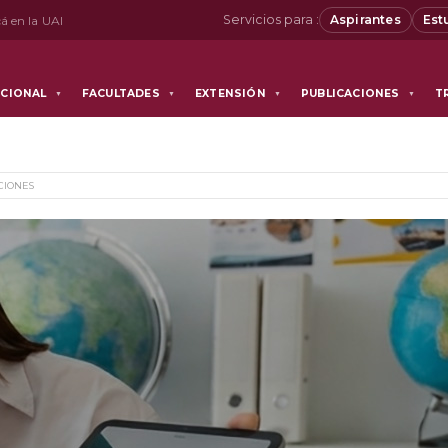
Servicios para :
Aspirantes
Est
á en la UAI
UCIONAL
FACULTADES
EXTENSIÓN
PUBLICACIONES
T
▼
▼
▼
▼
CIONES